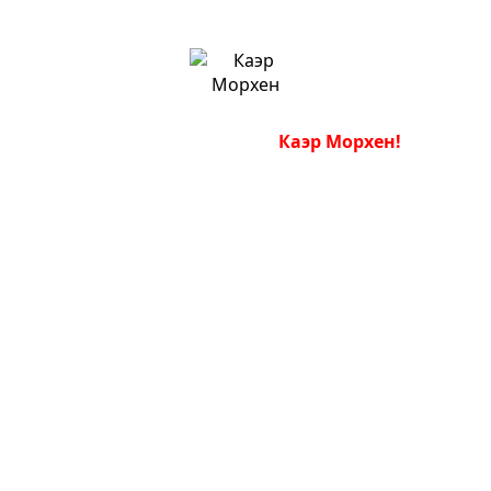
Актуальный список
Каэр Морхен!
Нажмите на нужную площадку, и
получите ссылку!
№1 ОПЛАТА В ДАРКЕ
Магазин Kraken
Внимание! С завтрашнего дня мы
запускаем новые временные ссылки:
⭐️krab1.at ⭐️krab1.cc (в случае отключения
Наш Сайт-автопродаж
️krab2, ️krab3, и так далее).